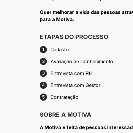
Quer melhorar a vida das pessoas atrav
para a Motiva.
ETAPAS DO PROCESSO
Cadastro
1
Etapa 1: Cadastro
Avaliação de Conhecimento
2
Etapa 2: Avaliação de Conhecimento
Entrevista com RH
3
Etapa 3: Entrevista com RH
Entrevista com Gestor
4
Etapa 4: Entrevista com Gestor
Contratação
5
Etapa 5: Contratação
SOBRE A MOTIVA
A Motiva é feita de pessoas interessad